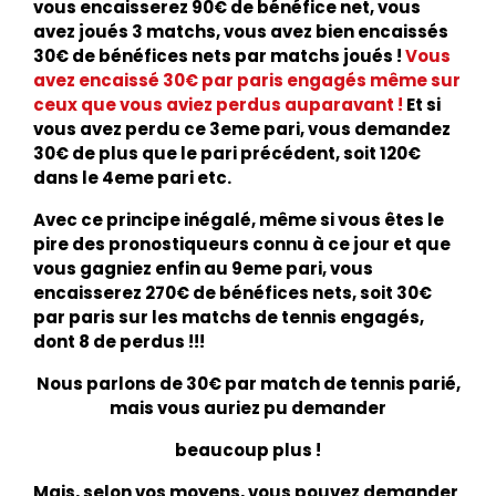
vous encaisserez 90€ de bénéfice net, vous
avez joués 3 matchs, vous avez bien encaissés
30€ de bénéfices nets par matchs joués !
Vous
avez encaissé 30€ par paris engagés même sur
ceux que vous aviez perdus auparavant !
Et si
vous avez perdu ce 3eme pari, vous demandez
30€ de plus que le pari précédent, soit 120€
dans le 4eme pari etc.
Avec ce principe inégalé, même si vous êtes le
pire des pronostiqueurs connu à ce jour et que
vous gagniez enfin au 9eme pari, vous
encaisserez 270€ de bénéfices nets, soit 30€
par paris sur les matchs de tennis engagés,
dont 8 de perdus !!!
Nous parlons de 30€ par match de tennis parié,
mais vous auriez pu demander
beaucoup plus !
Mais, selon vos moyens, vous pouvez demander