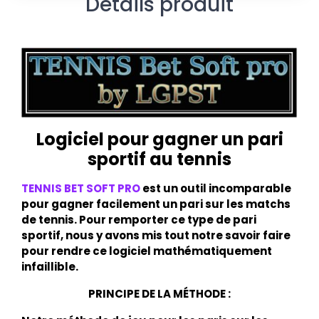
Détails produit
Logiciel pour gagner un pari
sportif au tennis
TENNIS BET SOFT PRO
est un outil incomparable
pour gagner facilement un pari sur les matchs
de tennis.
Pour remporter ce type de pari
sportif, nous y avons mis tout notre savoir faire
pour rendre ce logiciel mathématiquement
infaillible.
PRINCIPE DE LA MÉTHODE :