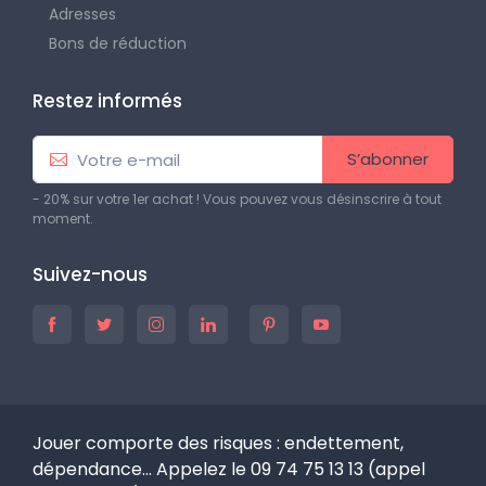
Adresses
Bons de réduction
Restez informés
S’abonner
- 20% sur votre 1er achat ! Vous pouvez vous désinscrire à tout
moment.
Suivez-nous
Jouer comporte des risques : endettement,
dépendance… Appelez le 09 74 75 13 13 (appel