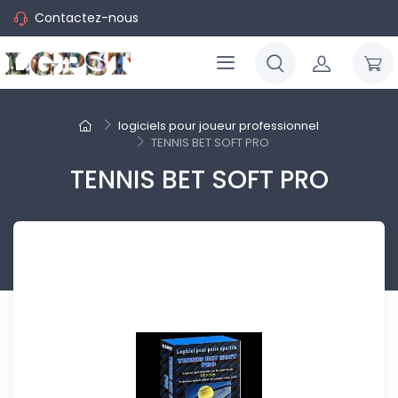
Contactez-nous
logiciels pour joueur professionnel
TENNIS BET SOFT PRO
TENNIS BET SOFT PRO