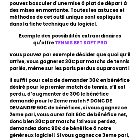
pouvez basculer d'une mise à plat de départ à
des mises en montante. Toutes les astuces et
méthodes de cet outil unique sont expliqués
dans la fiche technique du logiciel.
Exemple des possibilités extraordinaires
qu'offre
TENNIS BET SOFT PRO
Vous pouvez par exemple décider que quoi qu’il
arrive, vous gagnerez 30€ par matchs de tennis
pariés
, même sur les paris perdus auparavant !
Il suffit pour cela de demander 30€ en bénéfice
désiré pour le premier match de tennis, s’il est
perdu, d’augmenter de 30€ le bénéfice
demandé pour le 2eme match ? DONC DE
DEMANDER 60€ de bénéfices, si vous gagnez ce
2eme pari, vous aurez fait 60€ de bénéfice net,
donc bien 30€ par matchs ! Si vous perdez,
demandez donc 90€ de bénéfice à notre
généreux logiciel ! Si vous gagnez ce 3eme pari,