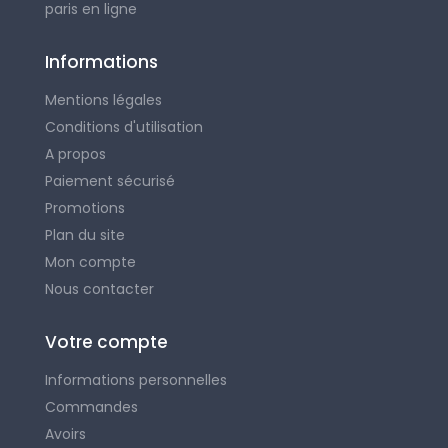
paris en ligne
Informations
Mentions légales
Conditions d'utilisation
A propos
Paiement sécurisé
Promotions
Plan du site
Mon compte
Nous contacter
Votre compte
Informations personnelles
Commandes
Avoirs