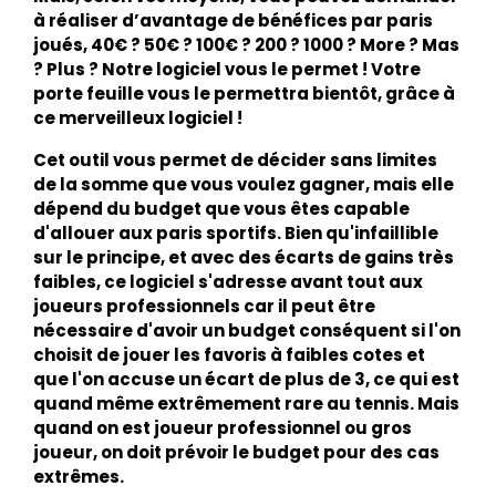
à réaliser d’avantage de bénéfices par paris
joués, 40€ ? 50€ ? 100€ ? 200 ? 1000 ? More ? Mas
?
Plus ?
Notre logiciel vous le permet ! Votre
porte feuille vous le permettra bientôt, grâce à
ce merveilleux logiciel !
Cet outil vous permet de décider sans limites
de la somme que vous voulez gagner, mais elle
dépend du budget que vous êtes capable
d'allouer aux paris sportifs. Bien qu'infaillible
sur le principe, et avec des écarts de gains très
faibles, ce logiciel s'adresse avant tout aux
joueurs professionnels car il peut être
nécessaire d'avoir un budget conséquent si l'on
choisit de jouer les favoris à faibles cotes et
que l'on accuse un écart de plus de 3, ce qui est
quand même extrêmement rare au tennis. Mais
quand on est joueur professionnel ou gros
joueur, on doit prévoir le budget pour des cas
extrêmes.