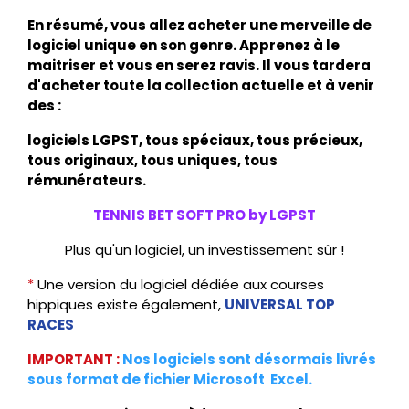
En résumé, vous allez acheter une merveille de
logiciel unique en son genre. Apprenez à le
maitriser et vous en serez ravis. Il vous tardera
d'acheter toute la collection actuelle et à venir
des :
logiciels LGPST, tous spéciaux, tous précieux,
tous originaux, tous uniques, tous
rémunérateurs.
TENNIS BET SOFT PRO by LGPST
Plus qu'un logiciel, un investissement sûr !
*
Une version du logiciel dédiée aux courses
hippiques existe également,
U
NIVERSAL TOP
RACES
IMPORTANT
:
Nos logiciels sont désormais livrés
sous format de fichier Microsoft Excel
.