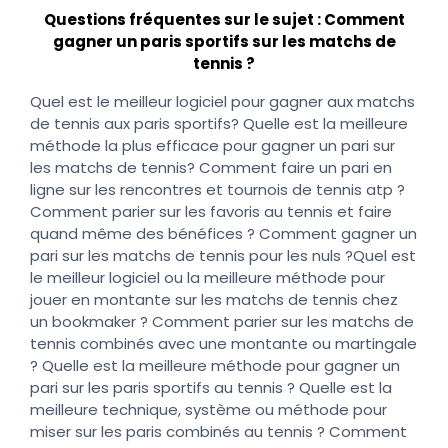
Questions fréquentes sur le sujet : Comment
gagner un paris sportifs sur les matchs de
tennis ?
Quel est le meilleur logiciel pour gagner aux matchs
de tennis aux paris sportifs? Quelle est la meilleure
méthode la plus efficace pour gagner un pari sur
les matchs de tennis? Comment faire un pari en
ligne sur les rencontres et tournois de tennis atp ?
Comment parier sur les favoris au tennis et faire
quand même des bénéfices ? Comment gagner un
pari sur les matchs de tennis pour les nuls ?Quel est
le meilleur logiciel ou la meilleure méthode pour
jouer en montante sur les matchs de tennis chez
un bookmaker ? Comment parier sur les matchs de
tennis combinés avec une montante ou martingale
? Quelle est la meilleure méthode pour gagner un
pari sur les paris sportifs au tennis ? Quelle est la
meilleure technique, système ou méthode pour
miser sur les paris combinés au tennis ? Comment