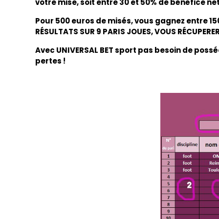
votre mise, soit entre 30 et 50% de bénéfice ne
Pour 500 euros de misés, vous gagnez entre 1
RÉSULTATS SUR 9 PARIS JOUES, VOUS RÉCUPERER
Avec UNIVERSAL BET sport pas besoin de possé
pertes !