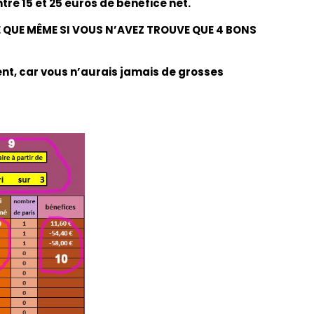
re 15 et 25 euros de bénéfice net.
DE QUE MÊME SI VOUS N’AVEZ TROUVE QUE 4 BONS
t, car vous n’aurais jamais de grosses