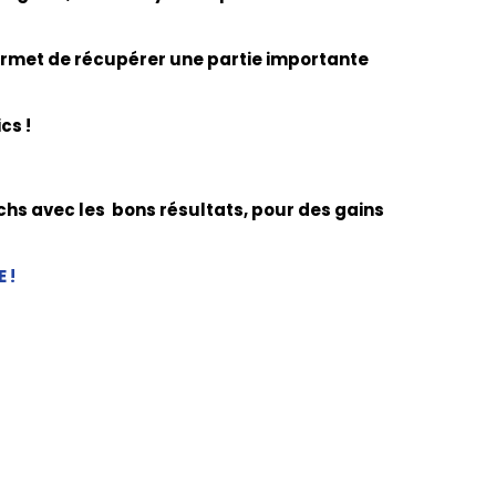
permet de récupérer une partie importante
cs !
hs avec les bons résultats, pour des gains
 !