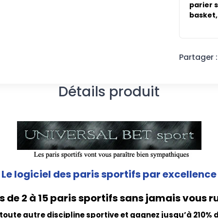
parier 
basket,
Partager :
Détails produit
Le logiciel des paris sportifs par excellence
s de 2 à 15 paris sportifs sans jamais vous ru
 toute autre discipline sportive et gagnez jusqu’à 210% d