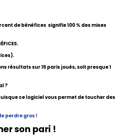
rcent de bénéfices signifie 100 % des mises
NÉFICES
.
ices).
 résultats sur 15 paris joués, soit presque 1
al ?
 puisque ce logiciel vous permet de toucher des
de perdre gros !
r son pari !