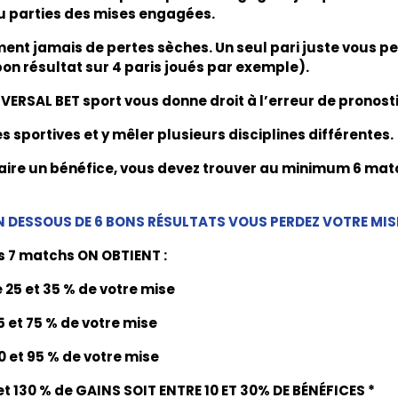
u parties des mises engagées.
ent jamais de pertes sèches. Un seul pari juste vous 
bon résultat sur 4 paris joués par exemple).
VERSAL BET sport vous donne droit à l’erreur de pronosti
 sportives et y mêler plusieurs disciplines différentes.
aire un bénéfice, vous devez trouver au minimum 6 matc
N DESSOUS DE 6 BONS RÉSULTATS VOUS PERDEZ VOTRE MISE
s 7 matchs ON OBTIENT :
 25 et 35 % de votre mise
 et 75 % de votre mise
 et 95 % de votre mise
et 130 % de
GAINS
SOIT ENTRE 10 ET 30% DE BÉNÉFICES
*