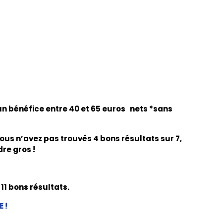
 un bénéfice entre 40 et 65 euros nets *sans
vous n’avez pas trouvés 4 bons résultats sur 7,
re gros !
1 bons résultats.
 !