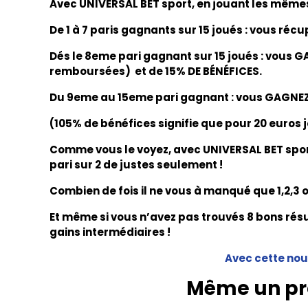
Avec UNIVERSAL BET sport, en jouant les mêmes
De 1 à 7 paris gagnants sur 15 joués : vous récu
Dés le 8eme pari gagnant sur 15 joués : vous G
remboursées) et de 15% DE
BÉNÉFICES
.
Du 9eme au 15eme pari gagnant : vous GAGNEZ e
(105% de bénéfices signifie que pour 20 euros j
Comme vous le voyez,
avec UNIVERSAL BET sport
pari sur 2 de justes seulement !
Combien de fois il ne vous à manqué que 1,2,3 
Et même si vous n’avez pas trouvés 8 bons résul
gains intermédiaires !
Avec cette nouv
Même un pro