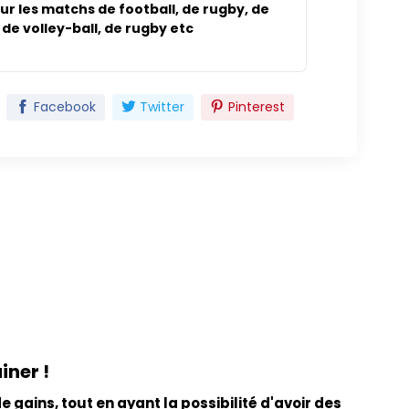
sur les matchs de football, de rugby, de
 de volley-ball, de rugby etc
Facebook
Twitter
Pinterest
iner !
e gains, tout en ayant la possibilité d'avoir des