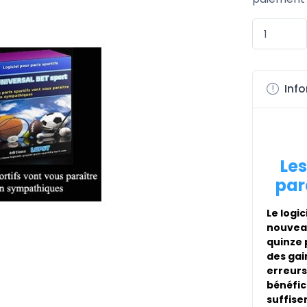
Info
Les
par
Le logic
nouveau
quinze 
des gai
erreurs
bénéfic
suffise