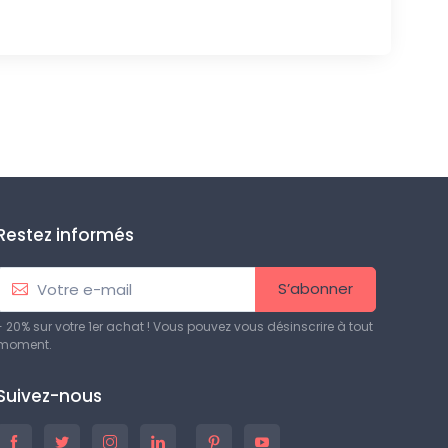
Restez informés
S’abonner
- 20% sur votre 1er achat ! Vous pouvez vous désinscrire à tout
moment.
Suivez-nous