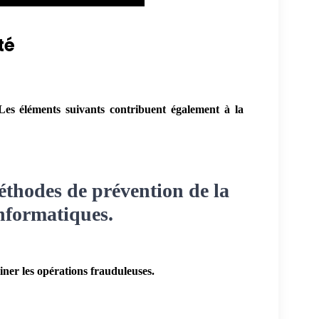
té
 Les éléments
suivants contribuent également à la
méthodes de prévention de la
informatiques.
miner les opérations frauduleuses.