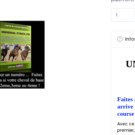
Info
U
Faites 
arrive
course
Avec ce 
premier,