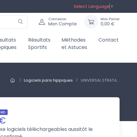
Select Language
▼
Connexion
Mon Panier
Mon Compte
0,00 €
sultats
Résultats
Méthodes
Contact
ppiques
Sportifs
et Astuces
Logiciels paris hippiques
UNIVERSAL STRATA...
web
 €
axe
logiciels téléchargeables aussitôt le
 confirmé