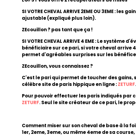
SI VOTRE CHEVAL ARRIVE 2EME OU 3EME : les gains
ajustable (expliqué plus loin).
ZEcouillon ? pas tant que ça !
SI VOTRE CHEVAL ARRIVE 4 EME : Le système d'é
bénéficiaire sur ce pari, si votre cheval arriv
permet d'agréables surprises sur les bénéfice
ZEcouillon, vous connaissez ?
C'est le pari qui permet de toucher des gains, 
célèbre site de paris hippique en ligne :
ZETUR
F
Pour pouvoir effectuer les paris indiqués par ce
ZETUR
F
.
Seul le site créateur de ce pari, le pro
Comment miser sur son cheval de base à la fois 
1er, 2eme, 3eme, ou même 4eme de sa course, et 