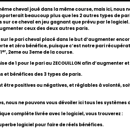
ême cheval joué dans la même course, mais ici, nous no
porterait beaucoup plus que les 2 autres types de paris,
s sur ce cheval en jeu gagnant que prévu par le logiciel.
augmenter ceux des deux autres paris.
r le pari cheval placé dans le but d’augmenter encore l
perte et zéro bénéfice, puisque c’est notre pari récupér
er
1
, 2eme ou 3eme de la course.
e de 1 pour le pari au ZECOUILLON afin d’augmenter et s
s et bénéfices des 3 types de paris.
tre positives ou négatives, et réglables à volonté, soit 
 nous ne pouvons vous dévoiler ici tous les systèmes de 
ue complète livrée avec le logiciel, vous trouverez :
perbe logiciel pour faire de réels bénéfices.