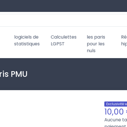
logiciels de
Calculettes
les paris
Ré
statistiques
LGPST
pour les
hi
nuls
ris PMU
Exclusivité 
10,00
Aucune t
paiement