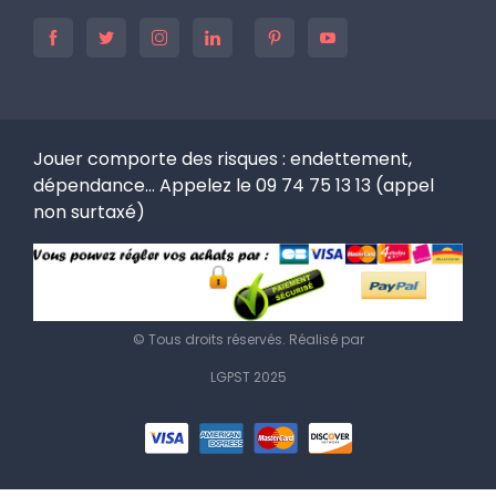
Jouer comporte des risques : endettement,
dépendance… Appelez le 09 74 75 13 13 (appel
non surtaxé)
© Tous droits réservés. Réalisé par
LGPST 2025