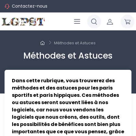
Contactez-nous
Méthodes et Astuces
Méthodes et Astuces
Dans cette rubrique, vous trouverez des
méthodes et des astuces pour les paris
sportifs et paris hippiques. Ces méthodes
ou astuces seront souvent liées à nos
logiciels, car nous vous vendons les
logiciels que nous créons, des outils, dont
les possibilités de bénéfices sont bien plus
importantes que ce que vous pensez, grâce