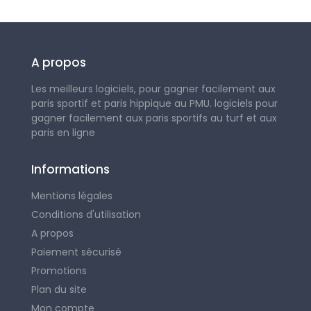
A propos
Les meilleurs logiciels, pour gagner facilement aux
paris sportif et paris hippique au PMU. logiciels pour
gagner facilement aux paris sportifs au turf et aux
paris en ligne
Informations
Mentions légales
Conditions d'utilisation
A propos
Paiement sécurisé
Promotions
Plan du site
Mon compte