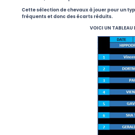
Cette sélection de chevaux à jouer pour un typ
fréquents et donc des écarts réduits.
VOICI UN TABLEAU 