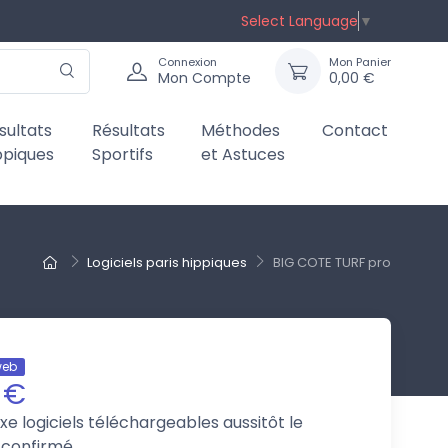
Select Language
▼
Connexion
Mon Panier
Mon Compte
0,00 €
sultats
Résultats
Méthodes
Contact
ppiques
Sportifs
et Astuces
Logiciels paris hippiques
BIG COTE TURF pro
web
 €
axe
logiciels téléchargeables aussitôt le
 confirmé