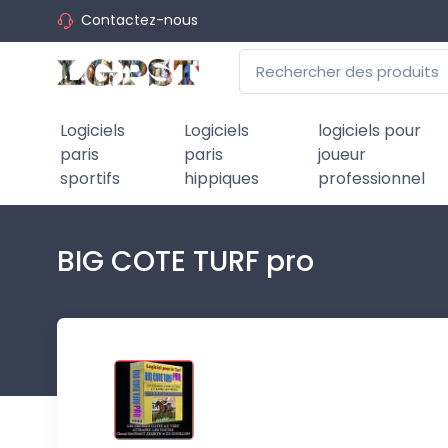
Contactez-nous
Logiciels
Logiciels
logiciels pour
paris
paris
joueur
sportifs
hippiques
professionnel
BIG COTE TURF pro