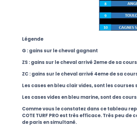
Légende
G : gains sur le cheval gagnant
ZS : gains sur le cheval arrivé 2eme de sa cour
ZC : gains sur le cheval arrivé 4eme de sa cour
Les cases en bleu clair vides, sont les courses
Les cases vides en bleu marine, sont des cours
Comme vous le constatez dans ce tableau repr
COTE TURF PRO est très efficace. Très peu de 
de paris en simultané.