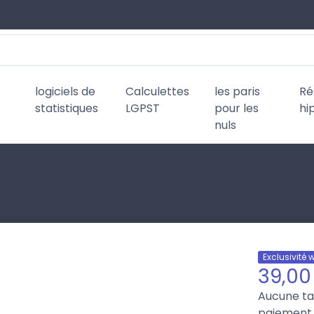
logiciels de
Calculettes
les paris
Ré
statistiques
LGPST
pour les
hi
nuls
Exclusivité 
39,00
Aucune t
paiement