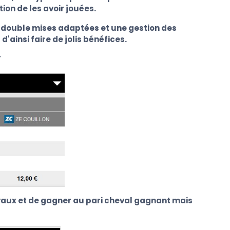
ion de les avoir jouées.
e double mises adaptées et une gestion des
d'ainsi faire de jolis bénéfices.
F
vaux et de gagner au pari cheval gagnant mais