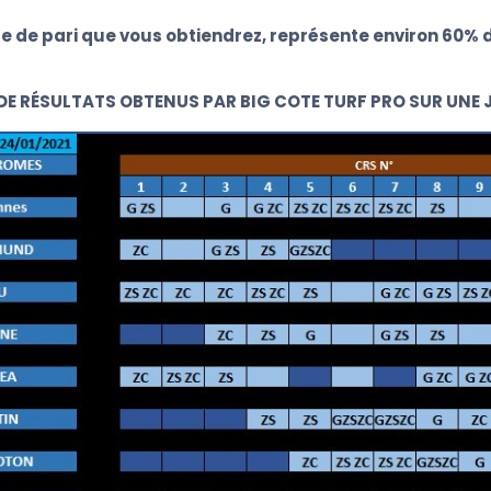
e de pari que vous obtiendrez, représente environ 60% d
DE RÉSULTATS OBTENUS PAR BIG COTE TURF PRO SUR UNE