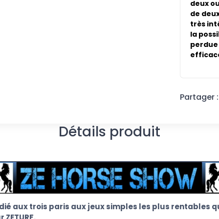
deux ou 
de deux
très in
la poss
perdue a
efficac
Partager :
Détails produit
dié aux trois paris aux jeux simples les plus rentable
r ZETURF.