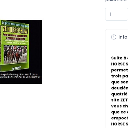
Info
Suite à
HORSE S
permett
trois pa
que son
deuxièm
quatriè
site ZE
vous ch
que ce 
empoche
HORSE S