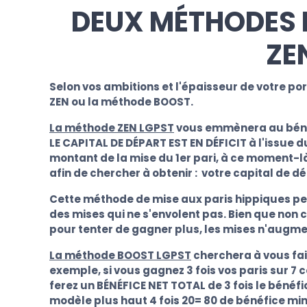
DEUX MÉTHODES L
ZE
Selon vos ambitions et l'épaisseur de votre 
ZEN ou la méthode BOOST.
La méthode ZEN LGPST
vous emmènera au bénéfic
LE CAPITAL DE DÉPART EST EN DÉFICIT à l'issue d
montant de la mise du 1er pari, à ce moment-l
afin de chercher à obtenir : votre capital de
Cette méthode de mise aux paris hippiques p
des mises qui ne s'envolent pas. Bien que non c
pour tenter de gagner plus, les mises n'augment
La méthode BOOST LGPST
cherchera à vous fa
exemple,
si vous gagnez 3 fois vos paris sur 7
ferez un BÉNÉFICE NET TOTAL de 3 fois le bénéf
modèle plus haut 4 fois 20= 80 de bénéfice mi