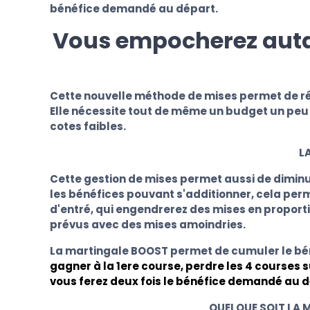
bénéfice demandé au départ.
Vous empocherez autan
Cette nouvelle méthode de mises permet de réa
Elle nécessite tout de même un budget un peu p
cotes faibles.
L
Cette gestion de mises permet aussi de diminu
les bénéfices pouvant s'additionner, cela perm
d'entré, qui engendrerez des mises en proport
prévus avec des mises amoindries.
La martingale BOOST permet de cumuler le b
gagner à la 1ere course, perdre les 4 courses
vous ferez deux fois le bénéfice demandé au d
QUELQUE SOIT LA M