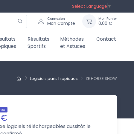
Select Language
▼
Connexion
Mon Panier
Mon Compte
0,00 €
sultats
Résultats
Méthodes
Contact
ppiques
Sportifs
et Astuces
Logiciels paris hippiques
ZE HORSE SHOW
web
 €
axe
logiciels téléchargeables aussitôt le
 confirmé