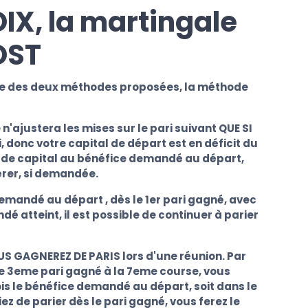
X, la martingale
OST
une des deux méthodes proposées, la méthode
n'ajustera les mises sur le pari suivant QUE SI
, donc votre capital de départ est en déficit du
te de capital au bénéfice demandé au départ,
érer, si demandée.
 demandé au départ
, dès le 1er pari gagné
, avec
é atteint, il est possible de continuer à parier
S GAGNEREZ DE PARIS lors d'une réunion. P
ar
e 3eme pari gagné à la 7eme course, vous
ois le bénéfice demandé au départ, soit dans le
iez
de parier dès le pari gagné, vous ferez le