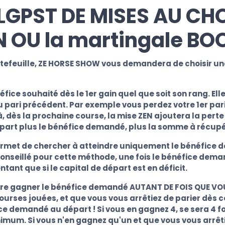
GPST DE MISES AU CHOI
N OU la martingale BO
portefeuille, ZE HORSE SHOW vous demandera de choisir 
e souhaité dès le 1er gain quel que soit son rang. Elle 
u pari précédent. Par exemple vous perdez votre 1er pari
à, dès la prochaine course, la mise ZEN ajoutera la per
 départ plus le bénéfice demandé, plus la somme à récup
ermet de chercher à atteindre uniquement le bénéfice
onseillé pour cette méthode, une fois le bénéfice demand
ant que si le capital de départ est en déficit.
ire gagner le bénéfice demandé AUTANT DE FOIS QUE VOU
 courses jouées, et que vous vous
arrêtiez
de parier dès c
ice demandé au départ ! Si vous en gagnez 4, se sera 4 f
nimum. Si vous n'en gagnez qu'un et que vous vous
arrêt