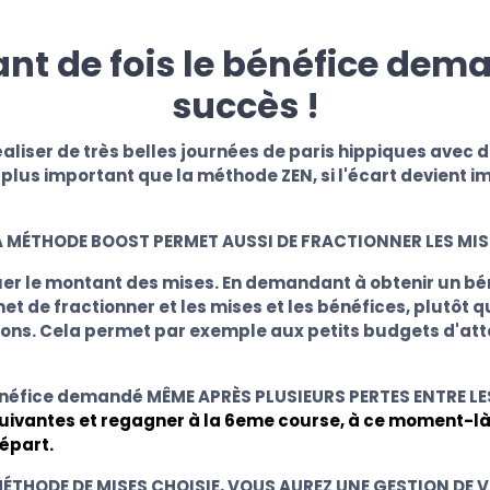
t de fois le bénéfice dem
succès !
liser de très belles journées de paris hippiques avec 
lus important que la méthode ZEN, si l'écart devient im
A MÉTHODE BOOST PERMET AUSSI DE FRACTIONNER LES MIS
er le montant des mises. En demandant à obtenir un béné
et de fractionner et les mises et les bénéfices, plutô
ions. Cela permet par exemple aux petits budgets d'at
énéfice demandé MÊME APRÈS PLUSIEURS PERTES ENTRE 
 suivantes et regagner à la 6eme course, à ce moment-là
épart.
ÉTHODE DE MISES CHOISIE, VOUS AUREZ UNE GESTION DE 