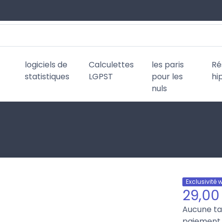
logiciels de
Calculettes
les paris
Ré
statistiques
LGPST
pour les
hi
nuls
Exclusivité 
29,00
Aucune t
paiement