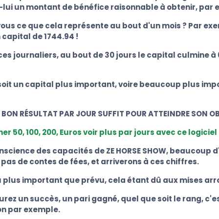
-lui un montant de bénéfice raisonnable à obtenir, par 
ous ce que cela représente au bout d'un mois ? Par exe
 capital de 1744.94 !
es journaliers, au bout de 30 jours le capital culmine à
soit un capital plus important, voire beaucoup plus imp
 BON RÉSULTAT PAR JOUR SUFFIT POUR ATTEINDRE SON OB
r 50, 100, 200, Euros voir plus par jours avec ce logicie
conscience des capacités de ZE HORSE SHOW, beaucoup d'
pas de contes de fées, et arriverons à ces chiffres.
u plus important que prévu, cela étant dû aux mises arr
z un succès, un pari gagné, quel que soit le rang, c'est 
on par exemple.