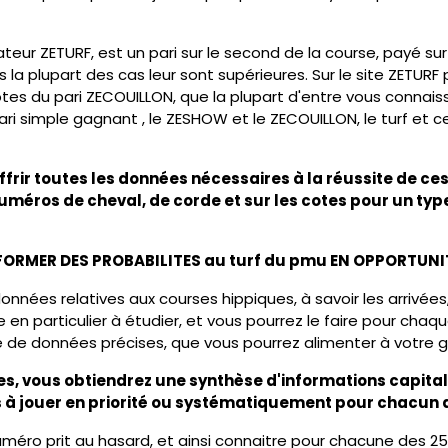
ur ZETURF, est un pari sur le second de la course, payé sur 
la plupart des cas leur sont supérieures. Sur le site ZETURF
tes du pari ZECOUILLON, que la plupart d'entre vous connaisse
 pari simple gagnant , le ZESHOW et le ZECOUILLON, le turf et 
ffrir toutes les données nécessaires à la réussite de ce
méros de cheval, de corde et sur les cotes pour un typ
FORMER DES PROBABILITES au turf du pmu EN OPPORTUNI
nnées relatives aux courses hippiques, à savoir les arrivées, 
 en particulier à étudier, et vous pourrez le faire pour ch
e de données précises, que vous pourrez alimenter à votre g
ses, vous obtiendrez une synthèse d'informations capita
 à jouer en priorité ou systématiquement pour chacun d
éro prit au hasard, et ainsi connaitre pour chacune des 25 r