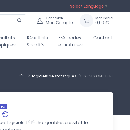
Select Language
▼
Connexion
Mon Panier
Mon Compte
0,00 €
sultats
Résultats
Méthodes
Contact
ppiques
Sportifs
et Astuces
logiciels de statistiques
STATS ONE TURF
web
 €
axe
logiciels téléchargeables aussitôt le
 confirmé