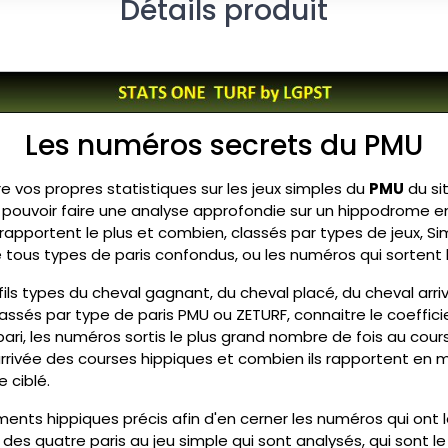
Détails produit
Les numéros secrets du PMU
re vos propres statistiques sur les jeux simples du
PMU
du si
pouvoir faire une analyse approfondie sur un hippodrome en pa
rapportent le plus et combien, classés par types de jeux, S
le tous types de paris confondus, ou les numéros qui sortent 
ofils types du cheval gagnant, du cheval placé, du cheval ar
assés par type de paris PMU ou ZETURF, connaitre le coeffi
i, les numéros sortis le plus grand nombre de fois au cours
arrivée des courses hippiques et combien ils rapportent en m
 ciblé.
ments hippiques précis afin d'en cerner les numéros qui ont 
es quatre paris au jeu simple qui sont analysés, qui sont le