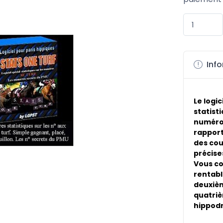
Info
Le logic
statist
numéros
rapport
des cou
précise
Vous co
rentabl
deuxièm
quatriè
hippodr