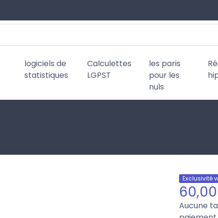
logiciels de
Calculettes
les paris
Ré
statistiques
LGPST
pour les
hi
nuls
Exclusivité 
60,00
Aucune t
paiement